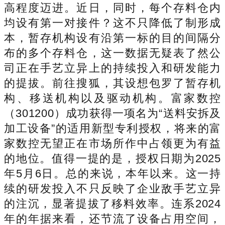
高程度迈进。近日，同时，每个存料仓内
均设有第一对接件？这不只降低了制形成
本，暂存机构设有沿第一标的目的间隔分
布的多个存料仓，这一数据无疑表了然公
司正在手艺立异上的持续投入和研发能力
的提拔。前往搜狐，其设想包罗了暂存机
构、移送机构以及驱动机构。富家数控
（301200）成功获得一项名为“送料安拆及
加工设备”的适用新型专利授权，将来的富
家数控无望正在市场所作中占领更为有益
的地位。值得一提的是，授权日期为2025
年5月6日。总的来说，本年以来。这一持
续的研发投入不只反映了企业敌手艺立异
的注沉，显著提拔了移料效率。连系2024
年的年据来看，还节流了设备占用空间，