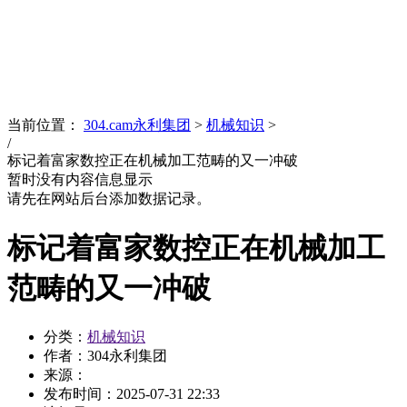
News
文化品牌
当前位置：
304.cam永利集团
>
机械知识
>
/
标记着富家数控正在机械加工范畴的又一冲破
暂时没有内容信息显示
请先在网站后台添加数据记录。
标记着富家数控正在机械加工
范畴的又一冲破
分类：
机械知识
作者：304永利集团
来源：
发布时间：
2025-07-31 22:33