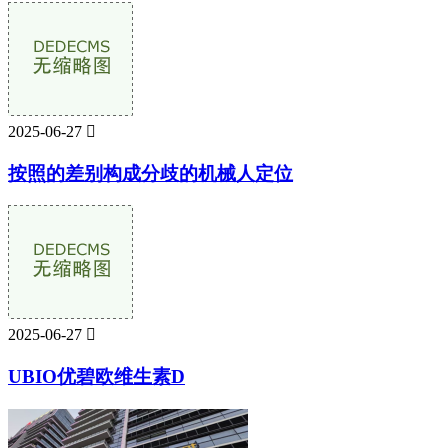
2025-06-27

按照的差别构成分歧的机械人定位
2025-06-27

UBIO优碧欧维生素D