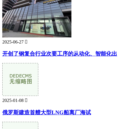
2025-06-27

开创了钢复合行业次要工序的从动化、智能化出
2025-01-08

俄罗斯建造首艘大型LNG船离厂海试