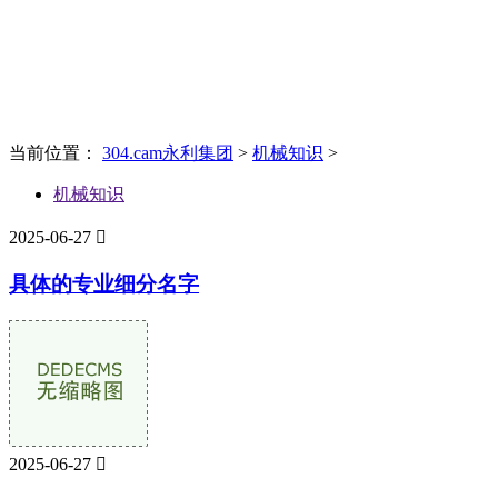
News
新闻资讯
当前位置：
304.cam永利集团
>
机械知识
>
机械知识
2025-06-27

具体的专业细分名字
2025-06-27
