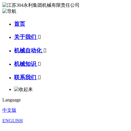
首页
关于我们

机械自动化

机械知识

联系我们

Language
中文版
ENGLISH