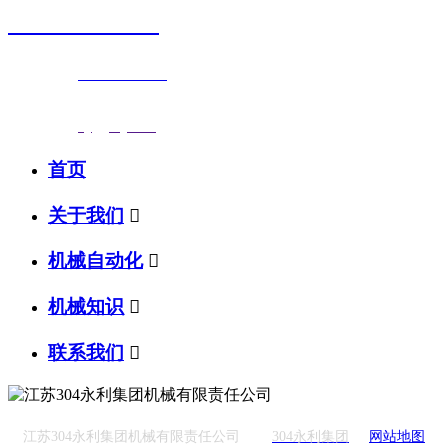
0523-87590811
联系电话：
0523-87590811
传真号码：0523-87686463
邮箱地址：
nj@jsnj.com
首页
关于我们

机械自动化

机械知识

联系我们

江苏304永利集团机械有限责任公司
304永利集团
网站地图