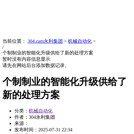
News
文化品牌
当前位置：
304.cam永利集团
>
机械自动化
>
/
个制制业的智能化升级供给了新的处理方案
暂时没有内容信息显示
请先在网站后台添加数据记录。
个制制业的智能化升级供给了
新的处理方案
分类：
机械自动化
作者：304永利集团
来源：
发布时间：
2025-07-31 22:34